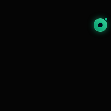
Les Objectifs
Proposer une alternative crédible et
écologique à l'achat neuf.
La Problématique
Gérer un stock unique et fragmenté en
temps réel.